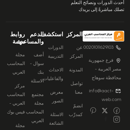
أحدث الدورات ونصائح التعلُّم
تصلك مباشرةً إلى بريدك
المركز
استكشف
الدعم
روابط
والمساعدة
مهمة
00201011629103
عن
الدورات
أضف
مجلة
المركز
التدريبية
فرع جمهورية
سوال -
المحاسب
مصر العربية -
المدونة
الاحداث
بنك
العربي
محافظة سوهاج
والفاعليات
الاسئلة
تواصل
مركز
info@aact-
معنا
معرض
مجتمع
المحاسب
web.com
الصور
مجلة
العربي -
انضمّ
المحاسب
فيس بوك
كمدرِّب
الاسئلة
العربي
الشائعة
مجلة