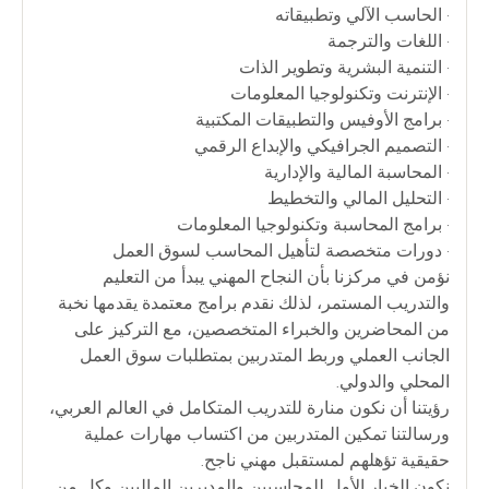
• الحاسب الآلي وتطبيقاته
• اللغات والترجمة
• التنمية البشرية وتطوير الذات
• الإنترنت وتكنولوجيا المعلومات
• برامج الأوفيس والتطبيقات المكتبية
• التصميم الجرافيكي والإبداع الرقمي
• المحاسبة المالية والإدارية
• التحليل المالي والتخطيط
• برامج المحاسبة وتكنولوجيا المعلومات
• دورات متخصصة لتأهيل المحاسب لسوق العمل
نؤمن في مركزنا بأن النجاح المهني يبدأ من التعليم
والتدريب المستمر، لذلك نقدم برامج معتمدة يقدمها نخبة
من المحاضرين والخبراء المتخصصين، مع التركيز على
الجانب العملي وربط المتدربين بمتطلبات سوق العمل
المحلي والدولي.
رؤيتنا أن نكون منارة للتدريب المتكامل في العالم العربي،
ورسالتنا تمكين المتدربين من اكتساب مهارات عملية
حقيقية تؤهلهم لمستقبل مهني ناجح.
نكون الخيار الأول للمحاسبين والمديرين الماليين وكل من