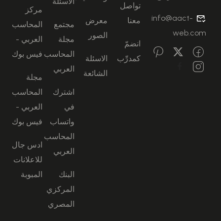
الاسئلة
تواصل
مركز
info@aact-
معنا
معرض
مجتمع
المحاسب
web.com
الصور
مجلة
العربي -
انضمّ
المحاسب
فيس بوك
كمدرِّب
الاسئلة
العربي
الشائعة
مجلة
اشترك
المحاسب
في
العربي -
واتساب
فيس بوك
المحاسب
ادس جال
العربي
للاعلانات
البنك
المبوبة
المركزي
المصري