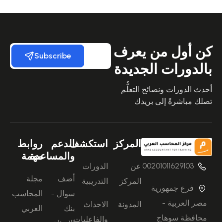
كن أول من يعرف
Subscribe
بالدورات الجديدة
أحدث الدورات ونصائح التعلُّم
تصلك مباشرةً إلى بريدك
المركز
استكشف
الدعم
روابط
والمساعدة
مهمة
00201011629103
عن
الدورات
أضف
مجلة
المركز
التدريبية
فرع جمهورية
سوال -
المحاسب
مصر العربية -
المدونة
الاحداث
بنك
العربي
محافظة سوهاج
والفاعليات