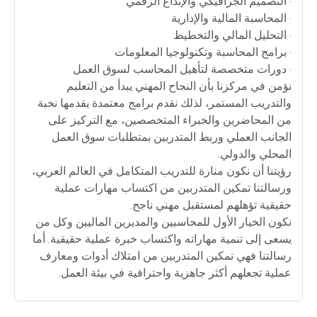
• التصميم الجرافيكي والإبداع الرقمي
• المحاسبة المالية والإدارية
• التحليل المالي والتخطيط
• برامج المحاسبة وتكنولوجيا المعلومات
• دورات متخصصة لتأهيل المحاسب لسوق العمل
نؤمن في مركزنا بأن النجاح المهني يبدأ من التعليم
والتدريب المستمر، لذلك نقدم برامج معتمدة يقدمها نخبة
من المحاضرين والخبراء المتخصصين، مع التركيز على
الجانب العملي وربط المتدربين بمتطلبات سوق العمل
المحلي والدولي.
رؤيتنا أن نكون منارة للتدريب المتكامل في العالم العربي،
ورسالتنا تمكين المتدربين من اكتساب مهارات عملية
حقيقية تؤهلهم لمستقبل مهني ناجح.
نكون الخيار الأول للمحاسبين والمديرين الماليين وكل من
يسعى إلى تنمية مهاراته واكتساب خبرة عملية حقيقية. أما
رسالتنا فهي تمكين المتدربين من امتلاك أدوات ومعارف
عملية تجعلهم أكثر جاهزية واحترافية في بيئة العمل.