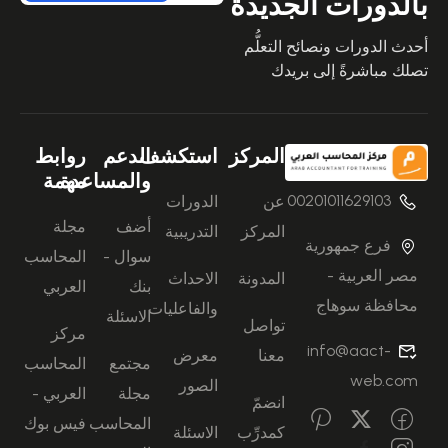
بالدورات الجديدة
أحدث الدورات ونصائح التعلُّم
تصلك مباشرةً إلى بريدك
المركز
استكشف
الدعم
روابط
والمساعدة
مهمة
00201011629103
عن
الدورات
أضف
مجلة
المركز
التدريبية
فرع جمهورية
سوال -
المحاسب
مصر العربية -
المدونة
الاحداث
بنك
العربي
محافظة سوهاج
والفاعليات
الاسئلة
تواصل
مركز
info@aact-
معنا
معرض
مجتمع
المحاسب
web.com
الصور
مجلة
العربي -
انضمّ
المحاسب
فيس بوك
كمدرِّب
الاسئلة