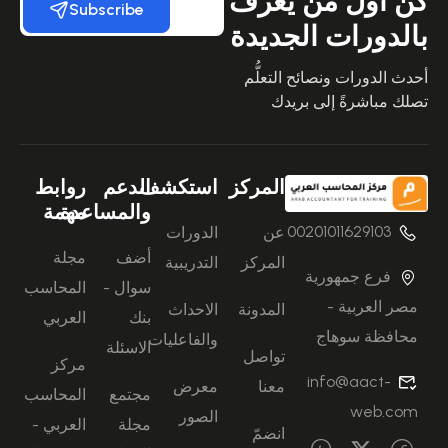
كن أول من يعرف
Subscribe
بالدورات الجديدة
أحدث الدورات ونصائح التعلُّم
تصلك مباشرةً إلى بريدك
المركز
استكشف
الدعم
روابط
والمساعدة
مهمة
00201011629103
عن
الدورات
أضف
مجلة
المركز
التدريبية
فرع جمهورية
سوال -
المحاسب
مصر العربية -
المدونة
الاحداث
بنك
العربي
محافظة سوهاج
والفاعليات
الاسئلة
تواصل
مركز
info@aact-
معنا
معرض
مجتمع
المحاسب
web.com
الصور
مجلة
العربي -
انضمّ