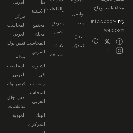
بنك
العربي
محافظة سوهاج
والفاعليات
الاسئلة
تواصل
مركز
info@aact-
معنا
معرض
مجتمع
المحاسب
web.com
الصور
مجلة
العربي -
انضمّ
المحاسب
فيس بوك
كمدرِّب
الاسئلة
العربي
الشائعة
مجلة
اشترك
المحاسب
في
العربي -
واتساب
فيس بوك
المحاسب
ادس جال
العربي
للاعلانات
البنك
المبوبة
المركزي