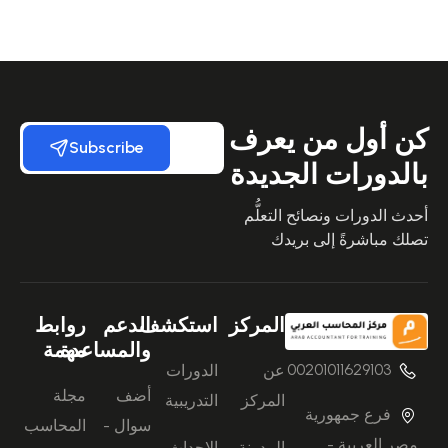
كن أول من يعرف
Subscribe
بالدورات الجديدة
أحدث الدورات ونصائح التعلُّم
تصلك مباشرةً إلى بريدك
المركز
استكشف
الدعم
روابط
والمساعدة
مهمة
00201011629103
عن
الدورات
أضف
مجلة
المركز
التدريبية
فرع جمهورية
سوال -
المحاسب
مصر العربية -
المدونة
الاحداث