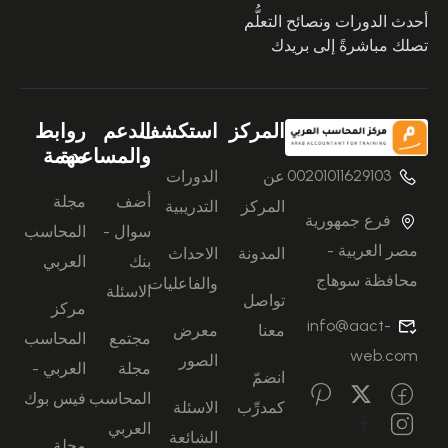
أحدث الدورات ونصائح التعلُّم
تصلك مباشرةً إلى بريدك
المركز
استكشف
الدعم
روابط
والمساعدة
مهمة
00201011629103
عن
الدورات
أضف
مجلة
المركز
التدريبية
فرع جمهورية
سوال -
المحاسب
مصر العربية -
المدونة
الاحداث
بنك
العربي
محافظة سوهاج
والفاعليات
الاسئلة
تواصل
مركز
info@aact-
معنا
معرض
مجتمع
المحاسب
web.com
الصور
مجلة
العربي -
انضمّ
المحاسب
فيس بوك
كمدرِّب
الاسئلة
العربي
الشائعة
مجلة