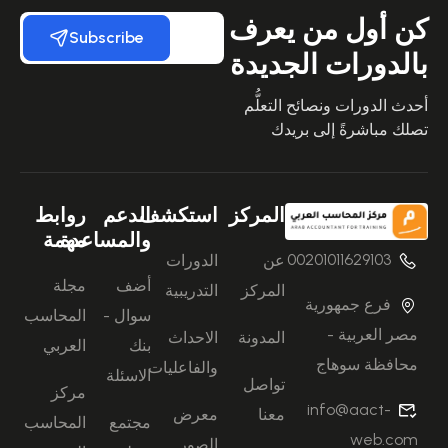
كن أول من يعرف
Subscribe
بالدورات الجديدة
أحدث الدورات ونصائح التعلُّم
تصلك مباشرةً إلى بريدك
المركز
استكشف
الدعم
روابط
والمساعدة
مهمة
00201011629103
عن
الدورات
أضف
مجلة
المركز
التدريبية
فرع جمهورية
سوال -
المحاسب
مصر العربية -
المدونة
الاحداث
بنك
العربي
محافظة سوهاج
والفاعليات
الاسئلة
تواصل
مركز
info@aact-
معنا
معرض
مجتمع
المحاسب
web.com
الصور