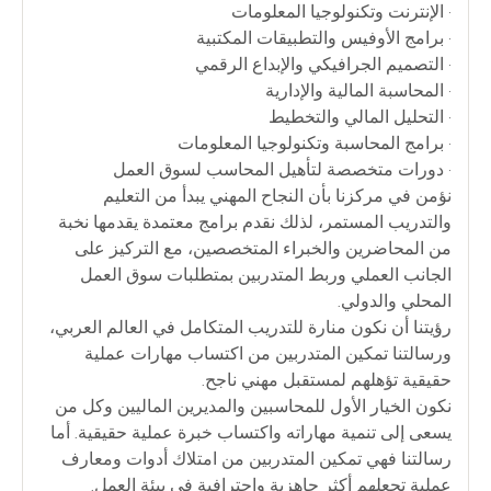
• الإنترنت وتكنولوجيا المعلومات
• برامج الأوفيس والتطبيقات المكتبية
• التصميم الجرافيكي والإبداع الرقمي
• المحاسبة المالية والإدارية
• التحليل المالي والتخطيط
• برامج المحاسبة وتكنولوجيا المعلومات
• دورات متخصصة لتأهيل المحاسب لسوق العمل
نؤمن في مركزنا بأن النجاح المهني يبدأ من التعليم
والتدريب المستمر، لذلك نقدم برامج معتمدة يقدمها نخبة
من المحاضرين والخبراء المتخصصين، مع التركيز على
الجانب العملي وربط المتدربين بمتطلبات سوق العمل
المحلي والدولي.
رؤيتنا أن نكون منارة للتدريب المتكامل في العالم العربي،
ورسالتنا تمكين المتدربين من اكتساب مهارات عملية
حقيقية تؤهلهم لمستقبل مهني ناجح.
نكون الخيار الأول للمحاسبين والمديرين الماليين وكل من
يسعى إلى تنمية مهاراته واكتساب خبرة عملية حقيقية. أما
رسالتنا فهي تمكين المتدربين من امتلاك أدوات ومعارف
عملية تجعلهم أكثر جاهزية واحترافية في بيئة العمل.