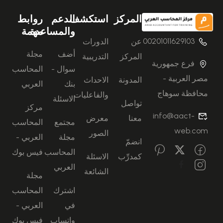
المركز
استكشف
الدعم
روابط
والمساعدة
مهمة
00201011629103
عن
الدورات
أضف
مجلة
المركز
التدريبية
فرع جمهورية
سوال -
المحاسب
مصر العربية -
المدونة
الاحداث
بنك
العربي
محافظة سوهاج
والفاعليات
الاسئلة
تواصل
مركز
info@aact-
معنا
معرض
مجتمع
المحاسب
web.com
الصور
مجلة
العربي -
انضمّ
المحاسب
فيس بوك
كمدرِّب
الاسئلة
العربي
الشائعة
مجلة
اشترك
المحاسب
في
العربي -
واتساب
فيس بوك