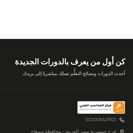
كن أول من يعرف بالدورات الجديدة
أحدث الدورات ونصائح التعلُّم تصلك مباشرةً إلى بريدك
00201011629103
فرع جمهورية مصر العربية - محافظة سوهاج