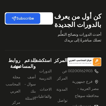
كن أول من يعرف
Subscribe
بالدورات الجديدة
أحدث الدورات ونصائح التعلُّم
تصلك مباشرةً إلى بريدك
المركز
استكشف
الدعم
روابط
والمساعدة
مهمة
00201011629103
عن
الدورات
أضف
مجلة
المركز
التدريبية
فرع جمهورية
سوال -
المحاسب
مصر العربية -
المدونة
الاحداث
بنك
العربي
محافظة سوهاج
والفاعليات
الاسئلة
تواصل
مركز