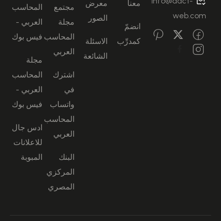
info@aact-
معنا
معرض
مجتمع
المحاسب
web.com
الصور
مجلة
العربي -
انضمّ
المحاسب
فيس بوك
كمدرِّب
الاسئلة
العربي
الشائعة
مجلة
اشترك
المحاسب
في
العربي -
واتساب
فيس بوك
المحاسب
ادس جال
العربي
للاعلانات
البنك
المبوبة
المركزي
المصري