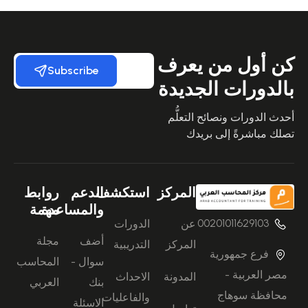
كن أول من يعرف
Subscribe
بالدورات الجديدة
أحدث الدورات ونصائح التعلُّم
تصلك مباشرةً إلى بريدك
المركز
استكشف
الدعم
روابط
والمساعدة
مهمة
00201011629103
عن
الدورات
أضف
مجلة
المركز
التدريبية
فرع جمهورية
سوال -
المحاسب
مصر العربية -
المدونة
الاحداث
بنك
العربي
محافظة سوهاج
والفاعليات
الاسئلة