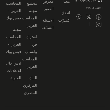
info@aact-
معنا
معرض
مجتمع
المحاسب
web.com
الصور
مجلة
العربي -
انضمّ
المحاسب
فيس بوك
كمدرِّب
الاسئلة
العربي
الشائعة
مجلة
اشترك
المحاسب
في
العربي -
واتساب
فيس بوك
المحاسب
ادس جال
العربي
للاعلانات
البنك
المبوبة
المركزي
المصري