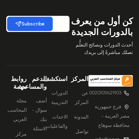
كن أول من يعرف
Subscribe
بالدورات الجديدة
أحدث الدورات ونصائح التعلُّم
تصلك مباشرةً إلى بريدك
المركز
استكشف
الدعم
روابط
والمساعدة
مهمة
00201011629103
عن
الدورات
أضف
مجلة
المركز
التدريبية
فرع جمهورية
سوال -
المحاسب
مصر العربية -
المدونة
الاحداث
بنك
العربي
محافظة سوهاج
والفاعليات
الاسئلة
تواصل
مركز