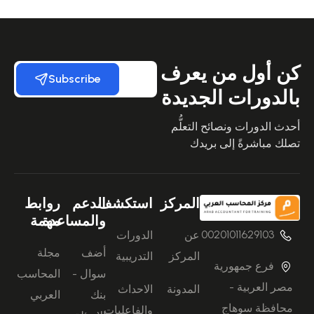
كن أول من يعرف
Subscribe
بالدورات الجديدة
أحدث الدورات ونصائح التعلُّم
تصلك مباشرةً إلى بريدك
المركز
استكشف
الدعم
روابط
والمساعدة
مهمة
00201011629103
عن
الدورات
أضف
مجلة
المركز
التدريبية
فرع جمهورية
سوال -
المحاسب
مصر العربية -
المدونة
الاحداث
بنك
العربي
محافظة سوهاج
والفاعليات