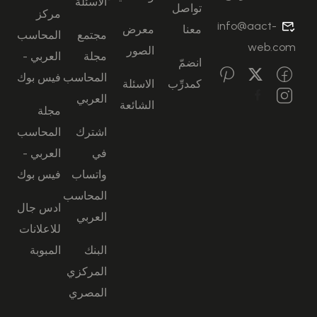
الاسئلة
تواصل
مركز
info@aact-
معنا
معرض
مجتمع
المحاسب
web.com
الصور
مجلة
العربي -
انضمّ
المحاسب
فيس بوك
كمدرِّب
الاسئلة
العربي
الشائعة
مجلة
اشترك
المحاسب
في
العربي -
واتساب
فيس بوك
المحاسب
ادس جال
العربي
للاعلانات
البنك
المبوبة
المركزي
المصري