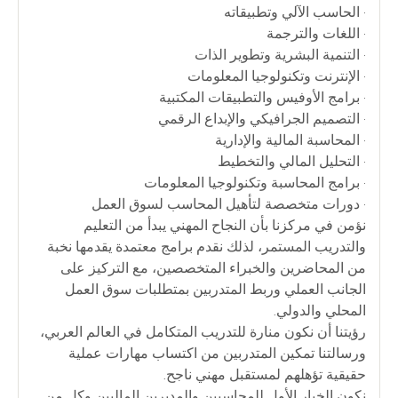
• الحاسب الآلي وتطبيقاته
• اللغات والترجمة
• التنمية البشرية وتطوير الذات
• الإنترنت وتكنولوجيا المعلومات
• برامج الأوفيس والتطبيقات المكتبية
• التصميم الجرافيكي والإبداع الرقمي
• المحاسبة المالية والإدارية
• التحليل المالي والتخطيط
• برامج المحاسبة وتكنولوجيا المعلومات
• دورات متخصصة لتأهيل المحاسب لسوق العمل
نؤمن في مركزنا بأن النجاح المهني يبدأ من التعليم
والتدريب المستمر، لذلك نقدم برامج معتمدة يقدمها نخبة
من المحاضرين والخبراء المتخصصين، مع التركيز على
الجانب العملي وربط المتدربين بمتطلبات سوق العمل
المحلي والدولي.
رؤيتنا أن نكون منارة للتدريب المتكامل في العالم العربي،
ورسالتنا تمكين المتدربين من اكتساب مهارات عملية
حقيقية تؤهلهم لمستقبل مهني ناجح.
نكون الخيار الأول للمحاسبين والمديرين الماليين وكل من