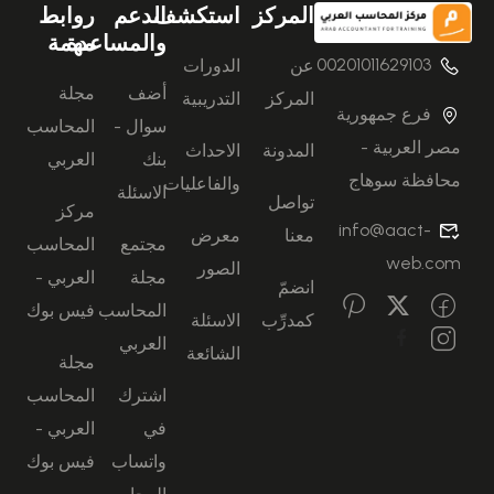
المركز
استكشف
الدعم
روابط
والمساعدة
مهمة
00201011629103
عن
الدورات
أضف
مجلة
المركز
التدريبية
فرع جمهورية
سوال -
المحاسب
مصر العربية -
المدونة
الاحداث
بنك
العربي
محافظة سوهاج
والفاعليات
الاسئلة
تواصل
مركز
info@aact-
معنا
معرض
مجتمع
المحاسب
web.com
الصور
مجلة
العربي -
انضمّ
المحاسب
فيس بوك
كمدرِّب
الاسئلة
العربي
الشائعة
مجلة
اشترك
المحاسب
في
العربي -
واتساب
فيس بوك