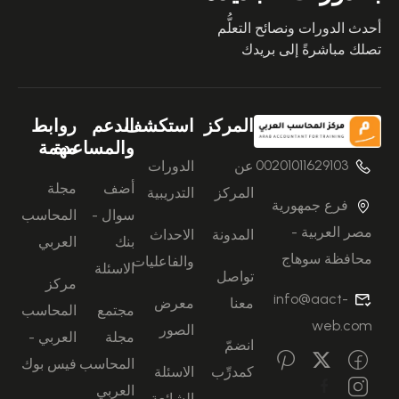
أحدث الدورات ونصائح التعلُّم
تصلك مباشرةً إلى بريدك
المركز
استكشف
الدعم
روابط
والمساعدة
مهمة
00201011629103
عن
الدورات
أضف
مجلة
المركز
التدريبية
فرع جمهورية
سوال -
المحاسب
مصر العربية -
المدونة
الاحداث
بنك
العربي
محافظة سوهاج
والفاعليات
الاسئلة
تواصل
مركز
info@aact-
معنا
معرض
مجتمع
المحاسب
web.com
الصور
مجلة
العربي -
انضمّ
المحاسب
فيس بوك
كمدرِّب
الاسئلة
العربي
الشائعة