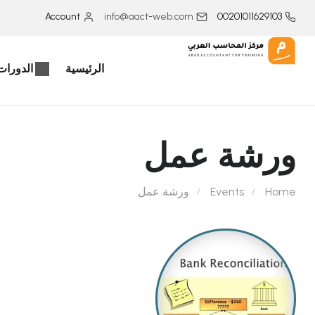
Account
info@aact-web.com
00201011629103
الرئيسية
الدورات 
ورشة عمل
Home
Events
ورشة عمل