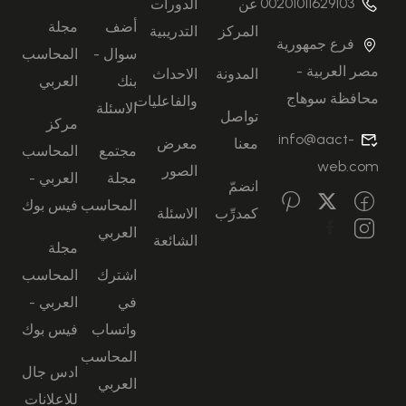
00201011629103
عن
الدورات
أضف
مجلة
المركز
التدريبية
فرع جمهورية
سوال -
المحاسب
مصر العربية -
المدونة
الاحداث
بنك
العربي
محافظة سوهاج
والفاعليات
الاسئلة
تواصل
مركز
info@aact-
معنا
معرض
مجتمع
المحاسب
web.com
الصور
مجلة
العربي -
انضمّ
المحاسب
فيس بوك
كمدرِّب
الاسئلة
العربي
الشائعة
مجلة
اشترك
المحاسب
في
العربي -
واتساب
فيس بوك
المحاسب
ادس جال
العربي
للاعلانات