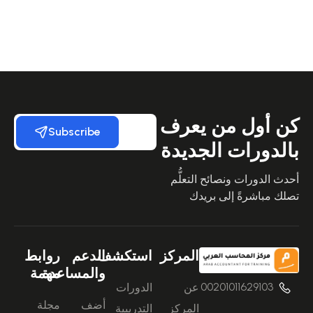
كن أول من يعرف
Subscribe
بالدورات الجديدة
أحدث الدورات ونصائح التعلُّم
تصلك مباشرةً إلى بريدك
المركز
استكشف
الدعم
روابط
والمساعدة
مهمة
00201011629103
عن
الدورات
أضف
مجلة
المركز
التدريبية