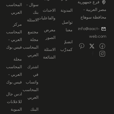
فرع جمهورية
سوال -
المحاسب
مصر العربية -
المدونة
الاحداث
بنك
العربي
محافظة سوهاج
والفاعليات
الاسئلة
تواصل
مركز
info@aact-
معنا
معرض
مجتمع
المحاسب
web.com
الصور
مجلة
العربي -
انضمّ
المحاسب
فيس بوك
كمدرِّب
الاسئلة
العربي
الشائعة
مجلة
اشترك
المحاسب
في
العربي -
واتساب
فيس بوك
المحاسب
ادس جال
العربي
للاعلانات
البنك
المبوبة