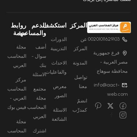
المركز
استكشف
الدعم
روابط
والمساعدة
مهمة
00201011629103
عن
الدورات
أضف
مجلة
المركز
التدريبية
فرع جمهورية
سوال -
المحاسب
مصر العربية -
المدونة
الاحداث
بنك
العربي
محافظة سوهاج
والفاعليات
الاسئلة
تواصل
مركز
info@aact-
معنا
معرض
مجتمع
المحاسب
web.com
الصور
مجلة
العربي -
انضمّ
المحاسب
فيس بوك
كمدرِّب
الاسئلة
العربي
الشائعة
مجلة
اشترك
المحاسب