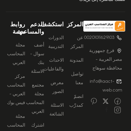
المركز
استكشف
الدعم
روابط
والمساعدة
مهمة
00201011629103
عن
الدورات
أضف
مجلة
المركز
التدريبية
فرع جمهورية
سوال -
المحاسب
مصر العربية -
المدونة
الاحداث
بنك
العربي
محافظة سوهاج
والفاعليات
الاسئلة
تواصل
مركز
info@aact-
معنا
معرض
مجتمع
المحاسب
web.com
الصور
مجلة
العربي -
انضمّ
المحاسب
فيس بوك
كمدرِّب
الاسئلة
العربي
الشائعة
مجلة
اشترك
المحاسب