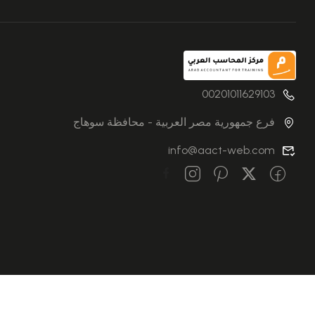
00201011629103
فرع جمهورية مصر العربية - محافظة سوهاج
info@aact-web.com