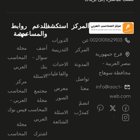
المركز
استكشف
الدعم
روابط
والمساعدة
مهمة
00201011629103
عن
الدورات
أضف
مجلة
المركز
التدريبية
فرع جمهورية
سوال -
المحاسب
مصر العربية -
المدونة
الاحداث
بنك
العربي
محافظة سوهاج
والفاعليات
الاسئلة
تواصل
مركز
info@aact-
معنا
معرض
مجتمع
المحاسب
web.com
الصور
مجلة
العربي -
انضمّ
المحاسب
فيس بوك
كمدرِّب
الاسئلة
العربي
الشائعة
مجلة
اشترك
المحاسب