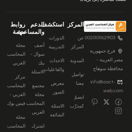
المركز
استكشف
الدعم
روابط
والمساعدة
مهمة
00201011629103
عن
الدورات
أضف
مجلة
المركز
التدريبية
فرع جمهورية
سوال -
المحاسب
مصر العربية -
المدونة
الاحداث
بنك
العربي
محافظة سوهاج
والفاعليات
الاسئلة
تواصل
مركز
info@aact-
معنا
معرض
مجتمع
المحاسب
web.com
الصور
مجلة
العربي -
انضمّ
المحاسب
فيس بوك
كمدرِّب
الاسئلة
العربي
الشائعة
مجلة
اشترك
المحاسب