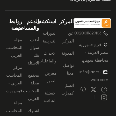
المركز
استكشف
الدعم
روابط
والمساعدة
مهمة
00201011629103
عن
الدورات
أضف
مجلة
المركز
التدريبية
فرع جمهورية
سوال -
المحاسب
مصر العربية -
المدونة
الاحداث
بنك
العربي
محافظة سوهاج
والفاعليات
الاسئلة
تواصل
مركز
info@aact-
معنا
معرض
مجتمع
المحاسب
web.com
الصور
مجلة
العربي -
انضمّ
المحاسب
فيس بوك
كمدرِّب
الاسئلة
العربي
الشائعة
مجلة
اشترك
المحاسب