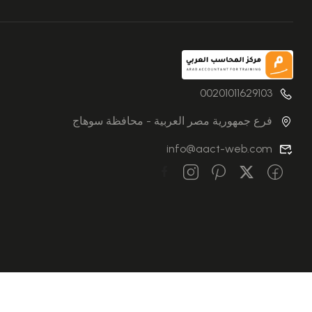
00201011629103
فرع جمهورية مصر العربية - محافظة سوهاج
info@aact-web.com