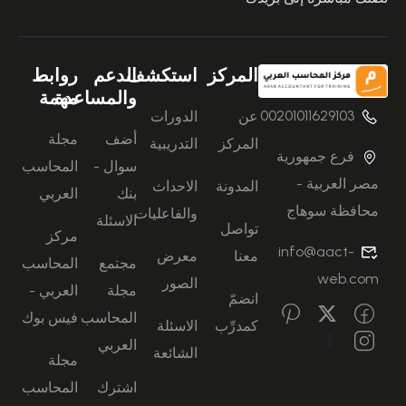
المركز
استكشف
الدعم
روابط
والمساعدة
مهمة
00201011629103
عن
الدورات
أضف
مجلة
المركز
التدريبية
فرع جمهورية
سوال -
المحاسب
مصر العربية -
المدونة
الاحداث
بنك
العربي
محافظة سوهاج
والفاعليات
الاسئلة
تواصل
مركز
info@aact-
معنا
معرض
مجتمع
المحاسب
web.com
الصور
مجلة
العربي -
انضمّ
المحاسب
فيس بوك
كمدرِّب
الاسئلة
العربي
الشائعة
مجلة
اشترك
المحاسب