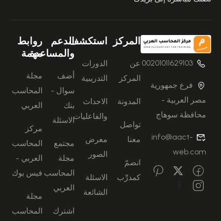
المركز
استكشف
الدعم
روابط
والمساعدة
مهمة
00201011629103
عن
الدورات
أضف
مجلة
المركز
التدريبية
فرع جمهورية
سوال -
المحاسب
مصر العربية -
المدونة
الاحداث
بنك
العربي
محافظة سوهاج
والفاعليات
الاسئلة
تواصل
مركز
info@aact-
معنا
معرض
مجتمع
المحاسب
web.com
الصور
مجلة
العربي -
انضمّ
المحاسب
فيس بوك
كمدرِّب
الاسئلة
العربي
الشائعة
مجلة
اشترك
المحاسب