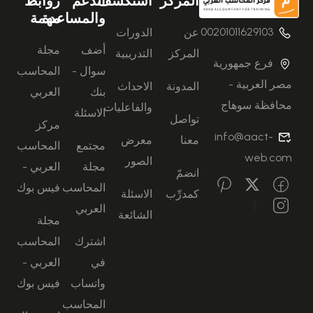
المركز
استكشف
الدعم
روابط
والمساعدة
مهمة
00201011629103
عن
الدورات
أضف
مجلة
المركز
التدريبية
فرع جمهورية
سوال -
المحاسب
مصر العربية -
المدونة
الاحداث
بنك
العربي
محافظة سوهاج
والفاعليات
الاسئلة
تواصل
مركز
info@aact-
معنا
معرض
مجتمع
المحاسب
web.com
الصور
مجلة
العربي -
انضمّ
المحاسب
فيس بوك
كمدرِّب
الاسئلة
العربي
الشائعة
مجلة
اشترك
المحاسب
في
العربي -
واتساب
فيس بوك
المحاسب