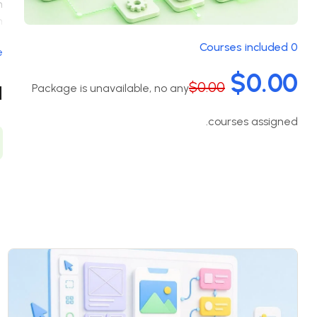
m
m
e
0 Courses included
e
,
m
$0.00
$0.00
Package is unavailable, no any
i
d
,
courses assigned.
.