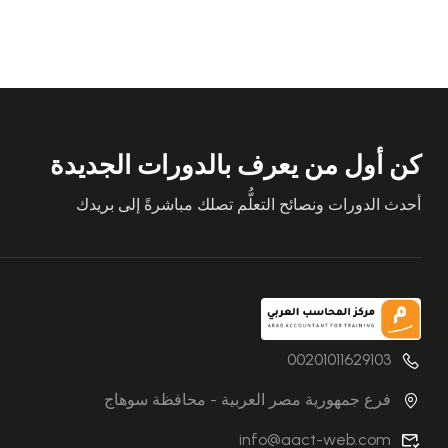
كن أول من يعرف بالدورات الجديدة
أحدث الدورات ونصائح التعلُّم تصلك مباشرةً إلى بريدك
00201011629103
فرع جمهورية مصر العربية - محافظة سوهاج
info@aact-web.com