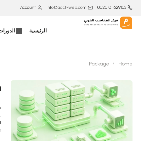
Account
info@aact-web.com
00201011629103
الرئيسية
الدورات 
Package
Home
h
a
.
t
.