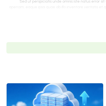
Sed ut perspiciatis unde omnis iste natus error
aperiam, eaque ipsa quae ab illo inventore veritatis et
ipsam voluptatem quia voluptas sit aspernatur aut odit 
voluptatem sequi nesciunt. Neque porro quisquam est, qui 
sed quia non numquam eius modi tempora incidunt ut la
ad minima veniam, quis nostrum exercitationem ulla
consequatur? Quis autem vel eum iure reprehenderit qui