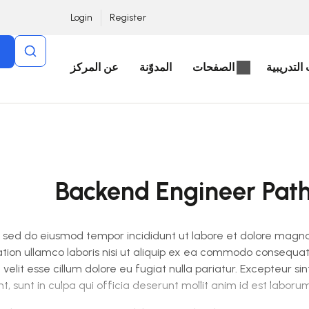
Login
Register
التدريبية
الصفحات
المدوّنة
عن المركز
Backend Engineer Pat
t, sed do eiusmod tempor incididunt ut labore et dolore magn
ation ullamco laboris nisi ut aliquip ex ea commodo consequat
 velit esse cillum dolore eu fugiat nulla pariatur. Excepteur sin
 sunt in culpa qui officia deserunt mollit anim id est laborum