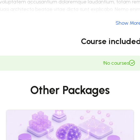
 sit voluptatem accusantium doloremque laudantium, totam re
 quasi architecto beatae vitae dicta sunt explicabo. Nemo eni
aut fugit, sed quia consequuntur magni dolores eos qui ration
Show Mor
dolorem ipsum quia dolor sit amet, consectetur, adipisci velit
bore et dolore magnam aliquam quaerat voluptatem. Ut eni
m corporis suscipit laboriosam, nisi ut aliquid ex ea commod
Course include
 in ea voluptate velit esse quam nihil molestiae consequatur
vel illum qui dolorem eum fugiat quo voluptas nulla pariatur
No courses!
Other Packages