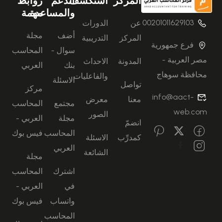
المركز
استكشف
الدعم
روابط
والمساعدة
مهمة
00201011629103
عن
الدورات
أضف
مجلة
المركز
التدريبية
فرع جمهورية
سوال -
المحاسب
مصر العربية -
المدونة
الاحداث
بنك
العربي
محافظة سوهاج
والفاعليات
الاسئلة
تواصل
مركز
info@aact-
معنا
معرض
مجتمع
المحاسب
web.com
الصور
مجلة
العربي -
انضمّ
المحاسب
فيس بوك
كمدرِّب
الاسئلة
العربي
الشائعة
مجلة
اشترك
المحاسب
في
العربي -
واتساب
فيس بوك
المحاسب