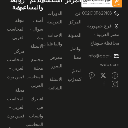
المركز
استكشف
الدعم
روابط
والمساعدة
مهمة
00201011629103
عن
الدورات
أضف
مجلة
المركز
التدريبية
فرع جمهورية
سوال -
المحاسب
مصر العربية -
المدونة
الاحداث
بنك
العربي
محافظة سوهاج
والفاعليات
الاسئلة
تواصل
مركز
info@aact-
معنا
معرض
مجتمع
المحاسب
web.com
الصور
مجلة
العربي -
انضمّ
المحاسب
فيس بوك
كمدرِّب
الاسئلة
العربي
الشائعة
مجلة
اشترك
المحاسب
في
العربي -
واتساب
فيس بوك
المحاسب