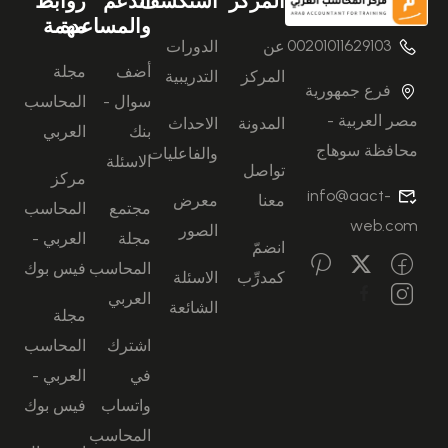
المركز
استكشف
الدعم
روابط
والمساعدة
مهمة
00201011629103
عن
الدورات
أضف
مجلة
المركز
التدريبية
فرع جمهورية
سوال -
المحاسب
مصر العربية -
المدونة
الاحداث
بنك
العربي
محافظة سوهاج
والفاعليات
الاسئلة
تواصل
مركز
info@aact-
معنا
معرض
مجتمع
المحاسب
web.com
الصور
مجلة
العربي -
انضمّ
المحاسب
فيس بوك
كمدرِّب
الاسئلة
العربي
الشائعة
مجلة
اشترك
المحاسب
في
العربي -
واتساب
فيس بوك
المحاسب