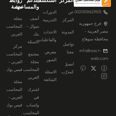
المركز
استكشف
الدعم
روابط
والمساعدة
مهمة
00201011629103
عن
الدورات
أضف
مجلة
المركز
التدريبية
فرع جمهورية
سوال -
المحاسب
مصر العربية -
المدونة
الاحداث
بنك
العربي
محافظة سوهاج
والفاعليات
الاسئلة
تواصل
مركز
info@aact-
معنا
معرض
مجتمع
المحاسب
web.com
الصور
مجلة
العربي -
انضمّ
المحاسب
فيس بوك
كمدرِّب
الاسئلة
العربي
الشائعة
مجلة
اشترك
المحاسب
في
العربي -
واتساب
فيس بوك
المحاسب