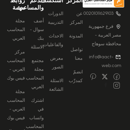
المركز
استكشف
الدعم
روابط
والمساعدة
مهمة
00201011629103
عن
الدورات
أضف
مجلة
المركز
التدريبية
فرع جمهورية
سوال -
المحاسب
مصر العربية -
المدونة
الاحداث
بنك
العربي
محافظة سوهاج
والفاعليات
الاسئلة
تواصل
مركز
info@aact-
معنا
معرض
مجتمع
المحاسب
web.com
الصور
مجلة
العربي -
انضمّ
المحاسب
فيس بوك
كمدرِّب
الاسئلة
العربي
الشائعة
مجلة
اشترك
المحاسب
في
العربي -
واتساب
فيس بوك
المحاسب