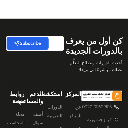
كن أول من يعرف
Subscribe
بالدورات الجديدة
أحدث الدورات ونصائح التعلُّم
تصلك مباشرةً إلى بريدك
المركز
استكشف
الدعم
روابط
والمساعدة
مهمة
00201011629103
عن
الدورات
أضف
مجلة
المركز
التدريبية
فرع جمهورية
سوال -
المحاسب