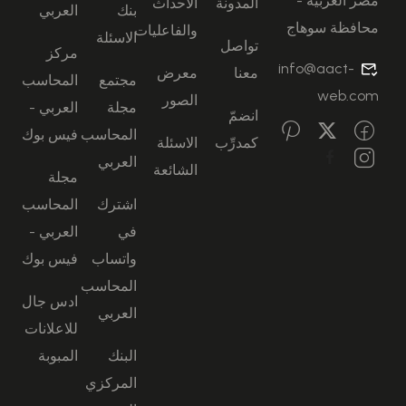
مصر العربية -
المدونة
الاحداث
بنك
العربي
محافظة سوهاج
والفاعليات
الاسئلة
تواصل
مركز
info@aact-
معنا
معرض
مجتمع
المحاسب
web.com
الصور
مجلة
العربي -
انضمّ
المحاسب
فيس بوك
كمدرِّب
الاسئلة
العربي
الشائعة
مجلة
اشترك
المحاسب
في
العربي -
واتساب
فيس بوك
المحاسب
ادس جال
العربي
للاعلانات
البنك
المبوبة
المركزي