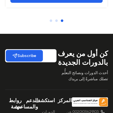
كن أول من يعرف
Subscribe
بالدورات الجديدة
أحدث الدورات ونصائح التعلُّم
تصلك مباشرةً إلى بريدك
المركز
استكشف
الدعم
روابط
والمساعدة
مهمة
00201011629103
عن
الدورات