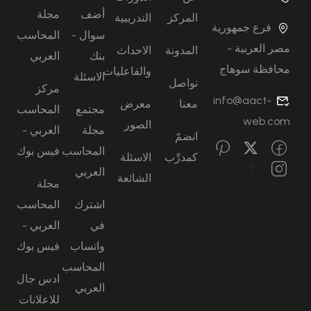
أضف
مجلة
المركز
التدريبية
فرع جمهورية
سوال -
المحاسب
مصر العربية -
المدونة
الاحداث
بنك
العربي
محافظة سوهاج
والفاعليات
الاسئلة
تواصل
مركز
info@aact-
معنا
معرض
مجتمع
المحاسب
web.com
الصور
مجلة
العربي -
انضمّ
المحاسب
فيس بوك
كمدرِّب
الاسئلة
العربي
الشائعة
مجلة
اشترك
المحاسب
في
العربي -
واتساب
فيس بوك
المحاسب
ادس جال
العربي
للاعلانات