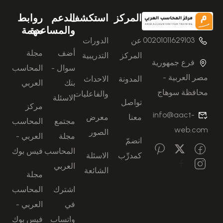
المركز
استكشف
الدعم
روابط
والمساعدة
مهمة
00201011629103
عن
الدورات
أضف
مجلة
المركز
التدريبية
فرع جمهورية
سوال -
المحاسب
مصر العربية -
المدونة
الاحداث
بنك
العربي
محافظة سوهاج
والفاعليات
الاسئلة
تواصل
مركز
info@aact-
معنا
معرض
مجتمع
المحاسب
web.com
الصور
مجلة
العربي -
انضمّ
المحاسب
فيس بوك
كمدرِّب
الاسئلة
العربي
الشائعة
مجلة
اشترك
المحاسب
في
العربي -
واتساب
فيس بوك