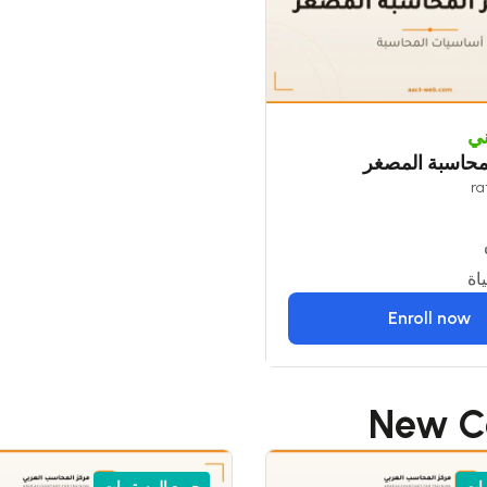
ي
محاسبة المصغر
اة
Enroll now
New C