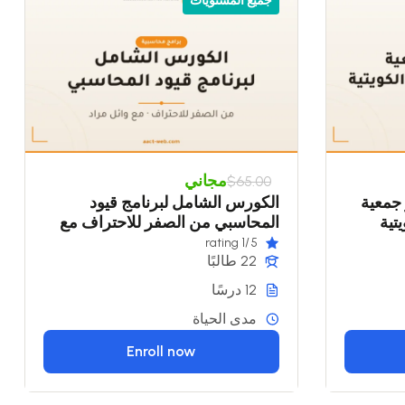
جميع المستويات
مجاني
$65.00
ر جمعية
الكورس الشامل لبرنامج قيود
تية
المحاسبي من الصفر للاحتراف مع
وائل مراد
/1 rating
5
22 طالبًا
12 درسًا
مدى الحياة
Enroll now