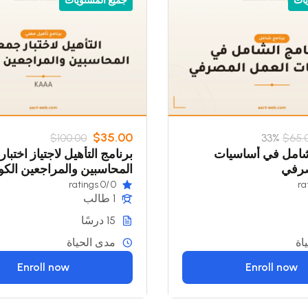
يات
جميع المستويات
$35.00
$100.00
33%
$65.
لشامل في أساسيات
برنامج التأهيل لاجتياز اختبا
صرفي
المحاسبين والمراجعين الكوي
(KAAA)
/0 ratings
0
1 طالب
15 درسًا
اة
مدى الحياة
Enroll now
Enroll now