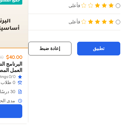
جميع المستو
فأعلى
فأعلى
تطبيق
إعادة ضبط
$40.00
00
البرنامج ا
العمل الم
/0 ratings
0
0 طلاب
30 درسًا
مدى الحي