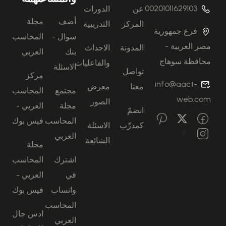
00201011629103
عن
الدورات
أضف
مجلة
المركز
التدريبية
فرع جمهورية
سوال -
المحاسب
مصر العربية -
المدونة
الاحداث
بنك
العربي
محافظة سوهاج
والفاعليات
الاسئلة
تواصل
مركز
info@aact-
معنا
معرض
مجتمع
المحاسب
web.com
الصور
مجلة
العربي -
انضمّ
المحاسب
فيس بوك
كمدرِّب
الاسئلة
العربي
الشائعة
مجلة
اشترك
المحاسب
في
العربي -
واتساب
فيس بوك
المحاسب
ادس جال
العربي