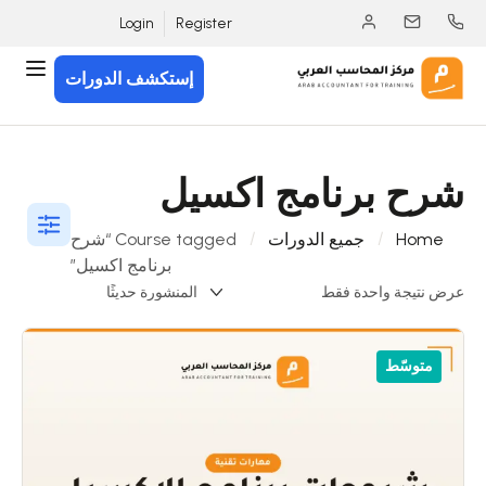
Login
Register
إستكشف الدورات
شرح برنامج اكسيل
Home
جميع الدورات
Course tagged “شرح
برنامج اكسيل”
عرض نتيجة واحدة فقط
متوسّط