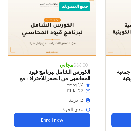
جميع المستويات
مجاني
$65.00
ر جمعية
الكورس الشامل لبرنامج قيود
تية
المحاسبي من الصفر للاحتراف مع
وائل مراد
/1 rating
5
22 طالبًا
12 درسًا
مدى الحياة
Enroll now