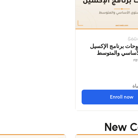
$60.
ات برنامج الإكسيل
لأساسي والمتوسط
اة
Enroll now
New C