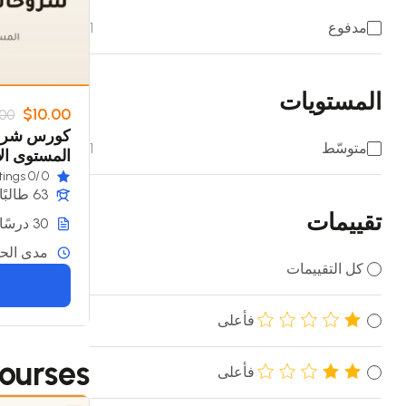
مدفوع
1
المستويات
$10.00
00
كورس شروح
متوسّط
1
المستوى ا
/0 ratings
0
63 طالبًا
تقييمات
30 درسًا
مدى الحي
كل التقييمات
فأعلى
ourses
فأعلى