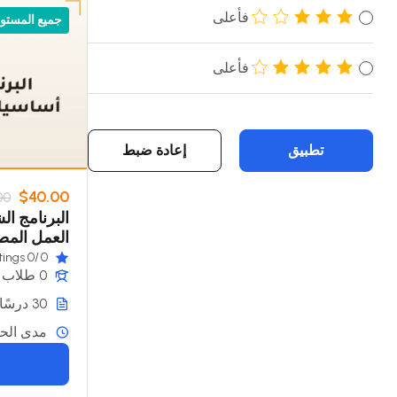
فأعلى
جميع المستو
فأعلى
تطبيق
إعادة ضبط
$40.00
00
البرنامج ا
العمل الم
/0 ratings
0
0 طلاب
30 درسًا
مدى الحي