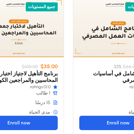
يات
جميع المستويات
$35.00
$100.00
33%
$65.
لشامل في أساسيات
برنامج التأهيل لاجتياز اختبا
صرفي
المحاسبين والمراجعين الكوي
(KAAA)
/0 ratings
0
1 طالب
15 درسًا
اة
مدى الحياة
Enroll now
Enroll now