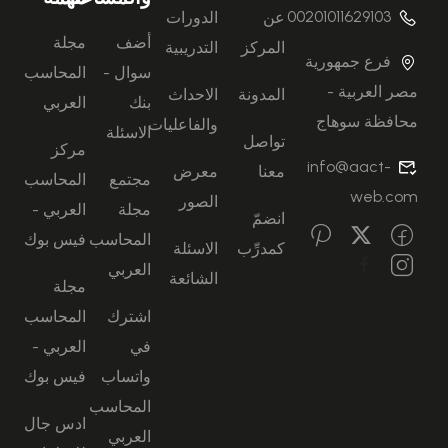
00201011629103
عن
الدورات
أضف
مجلة
المركز
التدريبية
فرع جمهورية
سوال -
المحاسب
مصر العربية -
المدونة
الاحداث
بنك
العربي
محافظة سوهاج
والفاعليات
الاسئلة
تواصل
مركز
info@aact-
معنا
معرض
مجتمع
المحاسب
web.com
الصور
مجلة
العربي -
انضمّ
المحاسب
فيس بوك
كمدرِّب
الاسئلة
العربي
الشائعة
مجلة
اشترك
المحاسب
في
العربي -
واتساب
فيس بوك
المحاسب
ادس جال
العربي