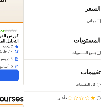
السعر
مجاني
1
مجا
$50.00
كورس القوا
المستويات
التحليل الم
/0 ratings
0
77 طالبًا
جميع المستويات
1
5 دروس
10 أسابيع
تقييمات
كل التقييمات
ourses
فأعلى