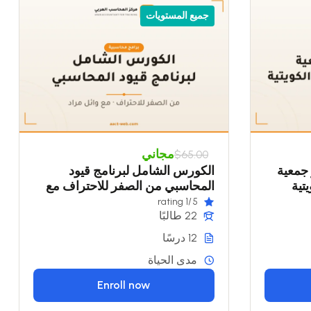
جميع المستويات
مجاني
$65.00
ر جمعية
الكورس الشامل لبرنامج قيود
تية
المحاسبي من الصفر للاحتراف مع
وائل مراد
/1 rating
5
22 طالبًا
12 درسًا
مدى الحياة
Enroll now