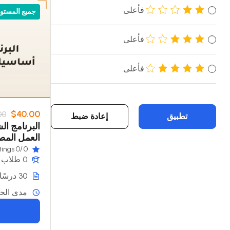
فأعلى
جميع المستو
فأعلى
فأعلى
$40.00
00
تطبيق
إعادة ضبط
البرنامج ا
العمل الم
/0 ratings
0
0 طلاب
30 درسًا
مدى الحي