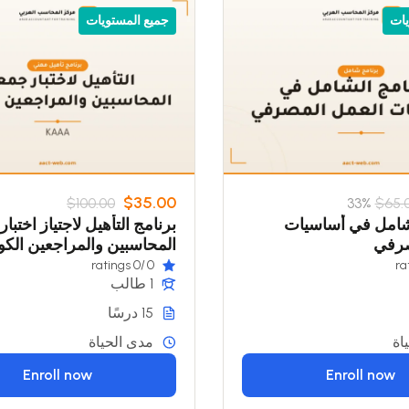
يات
جميع المستويات
$35.00
$100.00
33%
$65.
لشامل في أساسيات
برنامج التأهيل لاجتياز اختبا
صرفي
المحاسبين والمراجعين الكوي
(KAAA)
/0 ratings
0
1 طالب
15 درسًا
اة
مدى الحياة
Enroll now
Enroll now