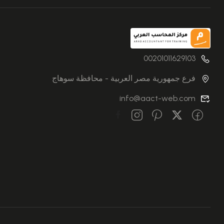
00201011629103
فرع جمهورية مصر العربية - محافظة سوهاج
info@aact-web.com