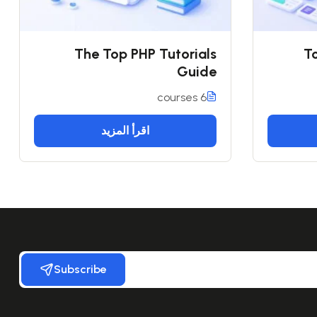
The Top PHP Tutorials
To
Guide
6 courses
اقرأ المزيد
Subscribe