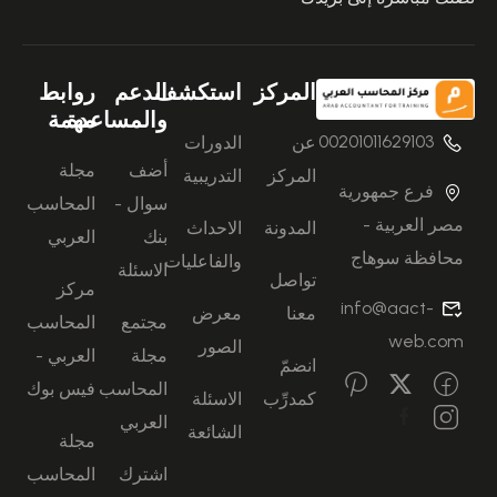
المركز
استكشف
الدعم
روابط
والمساعدة
مهمة
00201011629103
عن
الدورات
أضف
مجلة
المركز
التدريبية
فرع جمهورية
سوال -
المحاسب
مصر العربية -
المدونة
الاحداث
بنك
العربي
محافظة سوهاج
والفاعليات
الاسئلة
تواصل
مركز
info@aact-
معنا
معرض
مجتمع
المحاسب
web.com
الصور
مجلة
العربي -
انضمّ
المحاسب
فيس بوك
كمدرِّب
الاسئلة
العربي
الشائعة
مجلة
اشترك
المحاسب