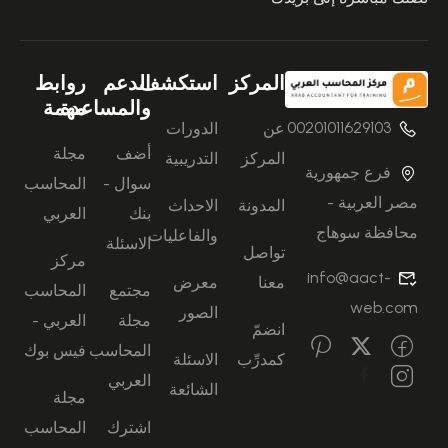
المركز
استكشف
الدعم
روابط
والمساعدة
مهمة
00201011629103
عن
الدورات
أضف
مجلة
المركز
التدريبية
فرع جمهورية
سوال -
المحاسب
مصر العربية -
المدونة
الاحداث
بنك
العربي
محافظة سوهاج
والفاعليات
الاسئلة
تواصل
مركز
info@aact-
معنا
معرض
مجتمع
المحاسب
web.com
الصور
مجلة
العربي -
انضمّ
المحاسب
فيس بوك
كمدرِّب
الاسئلة
العربي
الشائعة
مجلة
اشترك
المحاسب