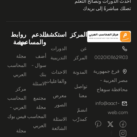
أحدث الدورات ونصائح التعلُّم
تصلك مباشرةً إلى بريدك
المركز
استكشف
الدعم
روابط
والمساعدة
مهمة
عن
الدورات
أضف
مجلة
00201011629103
المركز
التدريبية
سوال -
المحاسب
فرع جمهورية
المدونة
الاحداث
بنك
العربي
مصر العربية -
والفاعليات
الاسئلة
تواصل
مركز
محافظة سوهاج
معنا
معرض
مجتمع
المحاسب
info@aact-
الصور
مجلة
العربي -
انضمّ
web.com
المحاسب
فيس بوك
كمدرِّب
الاسئلة
العربي
الشائعة
مجلة