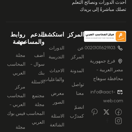
أحدث الدورات ونصائح التعلُّم
تصلك مباشرةً إلى بريدك
المركز
استكشف
الدعم
روابط
والمساعدة
مهمة
00201011629103
عن
الدورات
أضف
مجلة
المركز
التدريبية
فرع جمهورية
سوال -
المحاسب
مصر العربية -
المدونة
الاحداث
بنك
العربي
محافظة سوهاج
والفاعليات
الاسئلة
تواصل
مركز
info@aact-
معنا
معرض
مجتمع
المحاسب
web.com
الصور
مجلة
العربي -
انضمّ
المحاسب
فيس بوك
كمدرِّب
الاسئلة
العربي
الشائعة
مجلة