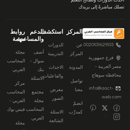
تصلك مباشرةً إلى بريدك
المركز
استكشف
الدعم
روابط
والمساعدة
مهمة
00201011629103
عن
الدورات
أضف
مجلة
المركز
التدريبية
فرع جمهورية
سوال -
المحاسب
مصر العربية -
المدونة
الاحداث
بنك
العربي
محافظة سوهاج
والفاعليات
الاسئلة
تواصل
مركز
info@aact-
معنا
معرض
مجتمع
المحاسب
web.com
الصور
مجلة
العربي -
انضمّ
المحاسب
فيس بوك
كمدرِّب
الاسئلة
العربي
الشائعة
مجلة