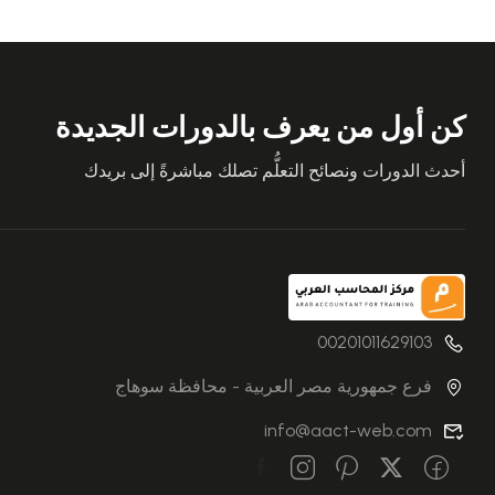
كن أول من يعرف بالدورات الجديدة
أحدث الدورات ونصائح التعلُّم تصلك مباشرةً إلى بريدك
00201011629103
فرع جمهورية مصر العربية - محافظة سوهاج
info@aact-web.com